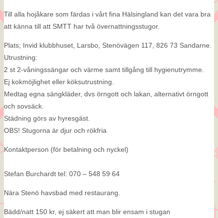
Till alla hojåkare som färdas i vårt fina Hälsingland kan det vara bra
att känna till att SMTT har två övernattningsstugor.
Plats; Invid klubbhuset, Larsbo, Stenövägen 117, 826 73 Sandarne.
Utrustning:
2 st 2-våningssängar och värme samt tillgång till hygienutrymme.
Ej kokmöjlighet eller köksutrustning.
Medtag egna sängkläder, dvs örngott och lakan, alternativt örngott
och sovsäck.
Städning görs av hyresgäst.
OBS! Stugorna är djur och rökfria
Kontaktperson (för betalning och nyckel)
Stefan Burchardt tel: 070 – 548 59 64
Nära Stenö havsbad med restaurang.
Bädd/natt 150 kr, ej säkert att man blir ensam i stugan