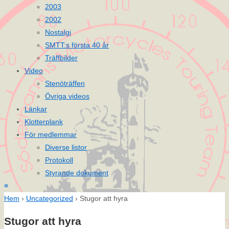
2003
2002
Nostalgi
SMTT:s första 40 år
Träffbilder
Video
Stenöträffen
Övriga videos
Länkar
Klotterplank
För medlemmar
Diverse listor
Protokoll
Styrande dokument
≡
Hem
›
Uncategorized
›
Stugor att hyra
Stugor att hyra