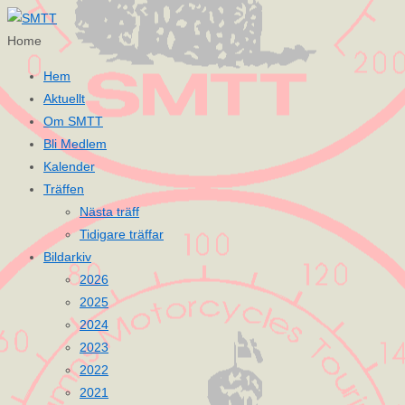
Home
Hem
Aktuellt
Om SMTT
Bli Medlem
Kalender
Träffen
Nästa träff
Tidigare träffar
Bildarkiv
2026
2025
2024
2023
2022
2021