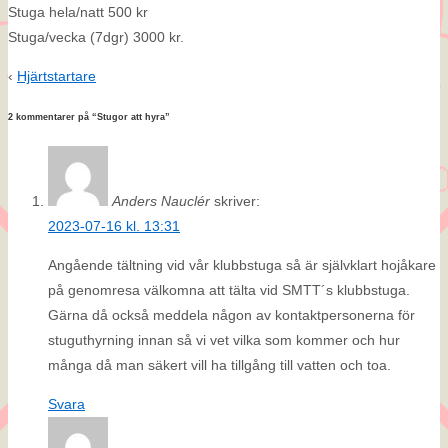
Stuga hela/natt 500 kr
Stuga/vecka (7dgr) 3000 kr.
‹
Hjärtstartare
2 kommentarer på “
Stugor att hyra
”
Anders Nauclér
skriver:
2023-07-16 kl. 13:31
Angående tältning vid vår klubbstuga så är självklart hojåkare
på genomresa välkomna att tälta vid SMTT´s klubbstuga.
Gärna då också meddela någon av kontaktpersonerna för
stuguthyrning innan så vi vet vilka som kommer och hur
många då man säkert vill ha tillgång till vatten och toa.
Svara