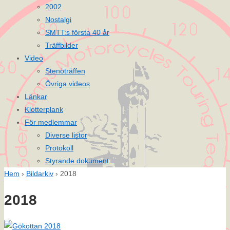
2002
Nostalgi
SMTT:s första 40 år
Träffbilder
Video
Stenöträffen
Övriga videos
Länkar
Klotterplank
För medlemmar
Diverse listor
Protokoll
Styrande dokument
Hem
›
Bildarkiv
›
2018
2018