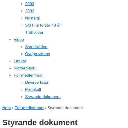
2003
2002
Nostalgi
SMTT:s första 40 år
Träffbilder
Video
Stenöträffen
Övriga videos
Länkar
Klotterplank
För medlemmar
Diverse listor
Protokoll
Styrande dokument
Hem
›
För medlemmar
›
Styrande dokument
Styrande dokument