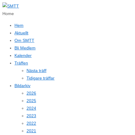
↓
Hoppa
Home
till
Hem
huvudinnehållet
Aktuellt
Om SMTT
Bli Medlem
Kalender
Träffen
Nästa träff
Tidigare träffar
Bildarkiv
2026
2025
2024
2023
2022
2021