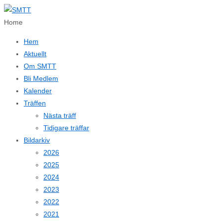
↓
Hoppa
Home
till
Hem
huvudinnehållet
Aktuellt
Om SMTT
Bli Medlem
Kalender
Träffen
Nästa träff
Tidigare träffar
Bildarkiv
2026
2025
2024
2023
2022
2021