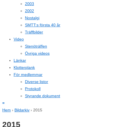
2003
2002
Nostalgi
SMTT:s första 40 år
Träffbilder
Video
Stenöträffen
Övriga videos
Länkar
Klotterplank
För medlemmar
Diverse listor
Protokoll
Styrande dokument
≡
Hem
›
Bildarkiv
›
2015
2015