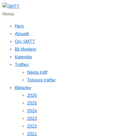
↓
Hoppa
Home
till
Hem
huvudinnehållet
Aktuellt
Om SMTT
Bli Medlem
Kalender
Träffen
Nästa träff
Tidigare träffar
Bildarkiv
2026
2025
2024
2023
2022
2021