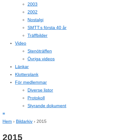
2003
2002
Nostalgi
SMTT:s första 40 år
Träffbilder
Video
Stenöträffen
Övriga videos
Länkar
Klotterplank
För medlemmar
Diverse listor
Protokoll
Styrande dokument
≡
Hem
›
Bildarkiv
›
2015
2015