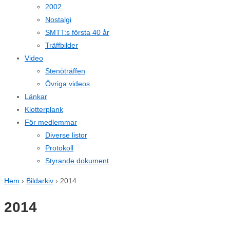
2002
Nostalgi
SMTT:s första 40 år
Träffbilder
Video
Stenöträffen
Övriga videos
Länkar
Klotterplank
För medlemmar
Diverse listor
Protokoll
Styrande dokument
Hem
›
Bildarkiv
›
2014
2014