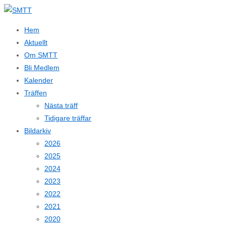
↓
Hoppa
Hem
till
Aktuellt
huvudinnehållet
Om SMTT
Bli Medlem
Kalender
Träffen
Nästa träff
Tidigare träffar
Bildarkiv
2026
2025
2024
2023
2022
2021
2020