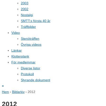
2003
2002
Nostalgi
SMTT:s första 40 år
Träffbilder
Video
Stenöträffen
Övriga videos
Länkar
Klotterplank
För medlemmar
Diverse listor
Protokoll
Styrande dokument
≡
Hem
›
Bildarkiv
›
2012
2012