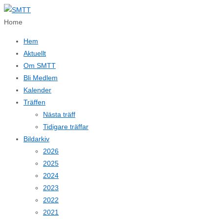
↓
Hoppa
Home
till
Hem
huvudinnehållet
Aktuellt
Om SMTT
Bli Medlem
Kalender
Träffen
Nästa träff
Tidigare träffar
Bildarkiv
2026
2025
2024
2023
2022
2021