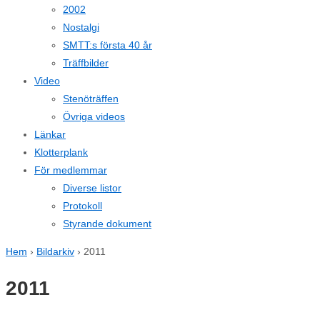
2002
Nostalgi
SMTT:s första 40 år
Träffbilder
Video
Stenöträffen
Övriga videos
Länkar
Klotterplank
För medlemmar
Diverse listor
Protokoll
Styrande dokument
Hem
›
Bildarkiv
›
2011
2011