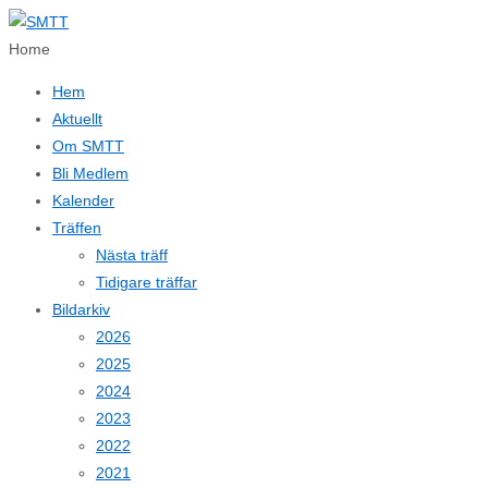
↓
Hoppa
Home
till
Hem
huvudinnehållet
Aktuellt
Om SMTT
Bli Medlem
Kalender
Träffen
Nästa träff
Tidigare träffar
Bildarkiv
2026
2025
2024
2023
2022
2021