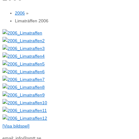
2006
»
Limaträffen 2006
[Visa bildspel]
email: info@smtt.se