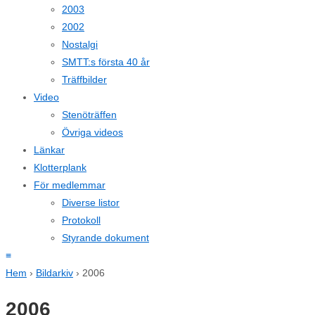
2003
2002
Nostalgi
SMTT:s första 40 år
Träffbilder
Video
Stenöträffen
Övriga videos
Länkar
Klotterplank
För medlemmar
Diverse listor
Protokoll
Styrande dokument
≡
Hem
›
Bildarkiv
›
2006
2006